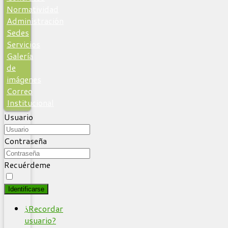
Normatividad
Administración
Sedes
Servicios
Galería
de
imágenes
Correo
Institucional
Usuario
Contraseña
Recuérdeme
Identificarse
¿Recordar
usuario?