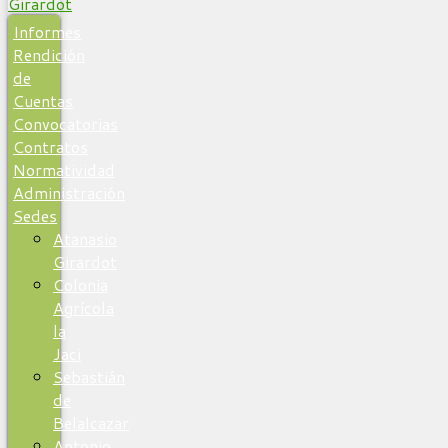
Informes
Rendición
de
Cuentas
Convocatorias
Contratos
Normatividad
Administración
Sedes
Atanasio
Girardot
Colonia
Agrícola
la
Jaci
Sebastián
de
Belalcazar
Antonio