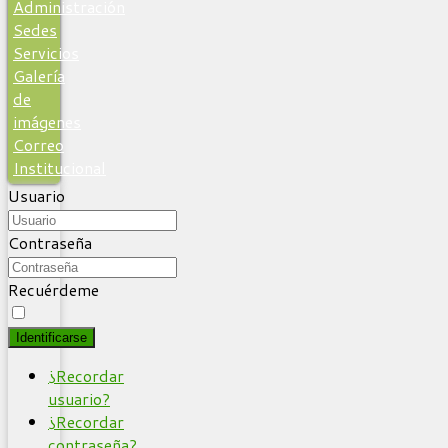
Administración
Sedes
Servicios
Galería
de
imágenes
Correo
Institucional
Usuario
Contraseña
Recuérdeme
Identificarse
¿Recordar
usuario?
¿Recordar
contraseña?